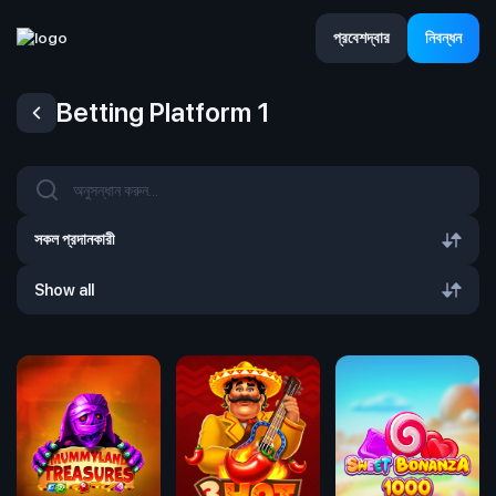
প্রবেশদ্বার
নিবন্ধন
Betting Platform 1
সকল প্রদানকারী
Show all