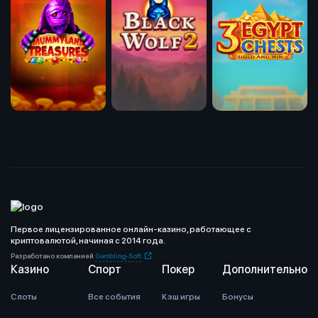
Первое лицензированное онлайн-казино, работающее с
криптовалютой, начиная с 2014 года.
Разработано компанией
Gambling-Soft
Казино
Спорт
Покер
Дополнительно
Слоты
Все события
Кэш игры
Бонусы