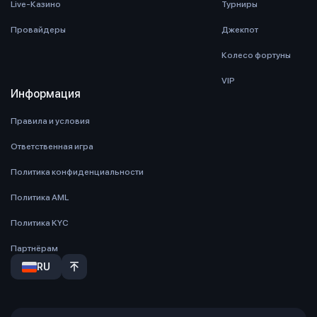
Live-Казино
Турниры
Провайдеры
Джекпот
Колесо фортуны
VIP
Информация
Правила и условия
Ответственная игра
Политика конфиденциальности
Политика AML
Политика KYC
Партнёрам
RU