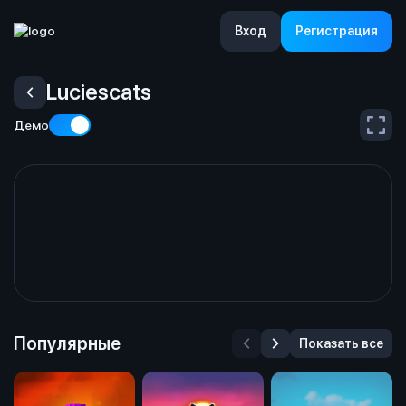
Вход
Регистрация
Luciescats
Демо
Популярные
Показать все