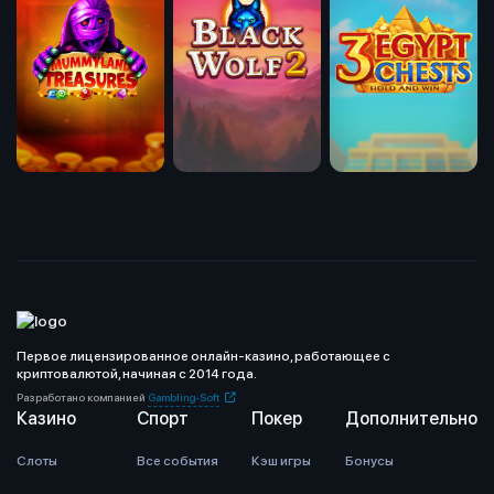
Первое лицензированное онлайн-казино, работающее с
криптовалютой, начиная с 2014 года.
Разработано компанией
Gambling-Soft
Казино
Спорт
Покер
Дополнительно
Слоты
Все события
Кэш игры
Бонусы