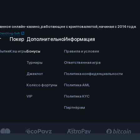
нное онлайн-казино, работающее с криптовалютой, начиная с 2014 года.
Gambling-Soft
т
Покер
Дополнительно
Информация
бытия
Кэш игры
Бонусы
Правила и условия
Турниры
Ответственная игра
Джекпот
Политика конфиденциальности
Колесо фортуны
Политика AML
VIP
Политика KYC
Партнёрам