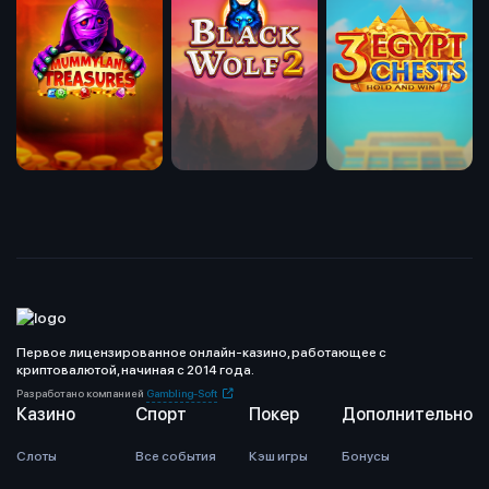
Первое лицензированное онлайн-казино, работающее с
криптовалютой, начиная с 2014 года.
Разработано компанией
Gambling-Soft
Казино
Спорт
Покер
Дополнительно
Слоты
Все события
Кэш игры
Бонусы