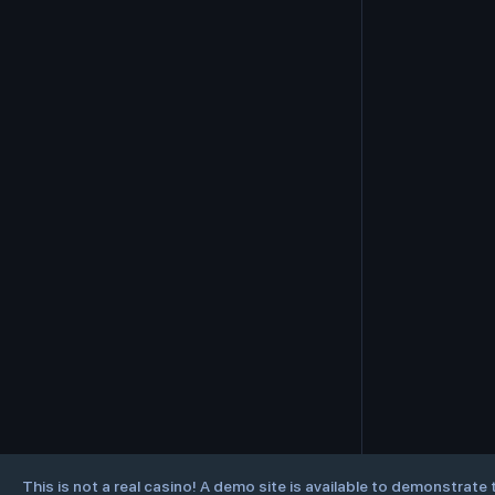
This is not a real casino! A demo site is available to demonstrate