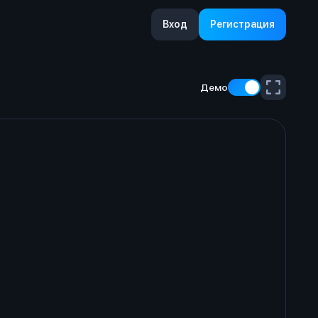
Вход
Регистрация
Демо