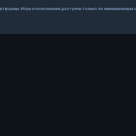
тформы. Игры и пополнения доступны только по минимальным су