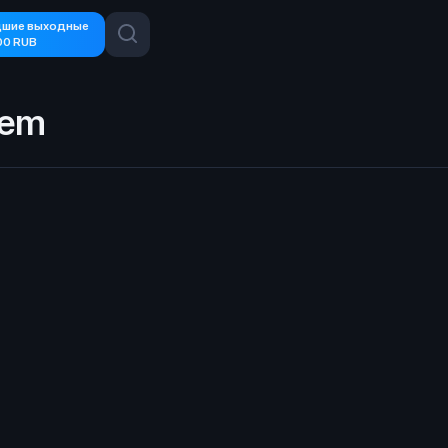
шие выходные
00 RUB
pem