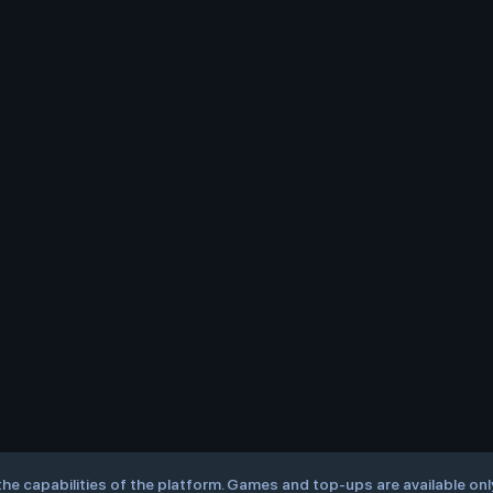
 the capabilities of the platform. Games and top-ups are available on