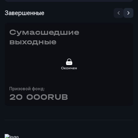
Завершенные
Сумасшедшие
выходные
Окончен
Призовой фонд:
20 000
RUB