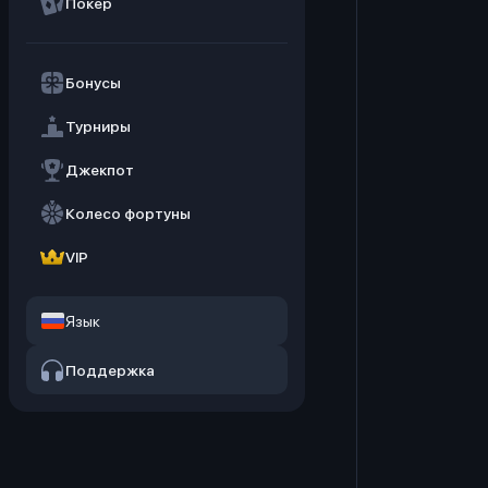
Покер
Бонусы
Турниры
Джекпот
Колесо фортуны
VIP
Язык
Поддержка