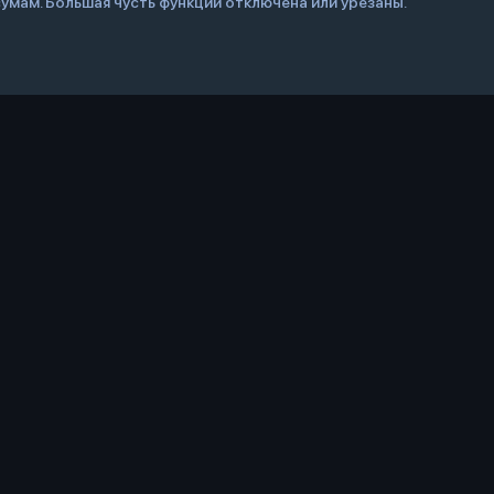
мам. Большая чусть функций отключена или урезаны.
Показать все