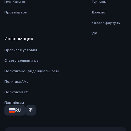
Live-Казино
Турниры
Провайдеры
Джекпот
Колесо фортуны
VIP
Информация
Правила и условия
Ответственная игра
Политика конфиденциальности
Политика AML
Политика KYC
Партнёрам
RU