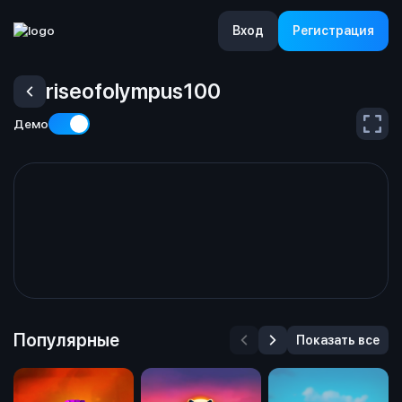
Вход
Регистрация
riseofolympus100
Демо
Популярные
Показать все