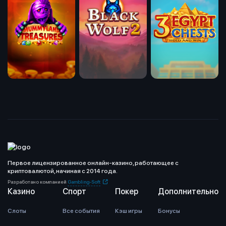
Первое лицензированное онлайн-казино, работающее с
криптовалютой, начиная с 2014 года.
Разработано компанией
Gambling-Soft
Казино
Спорт
Покер
Дополнительно
Слоты
Все события
Кэш игры
Бонусы