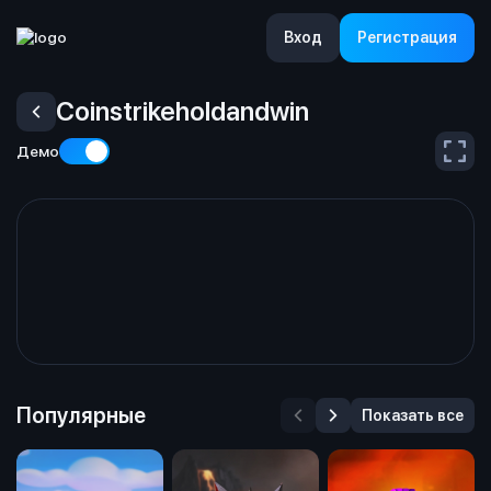
Вход
Регистрация
Coinstrikeholdandwin
Демо
Популярные
Показать все