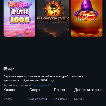
Первое лицензированное онлайн-казино, работающее с
криптовалютой, начиная с 2014 года.
Разработано компанией
Gambling-Soft
Казино
Спорт
Покер
Дополнительно
Слоты
Все события
Кэш игры
Бонусы