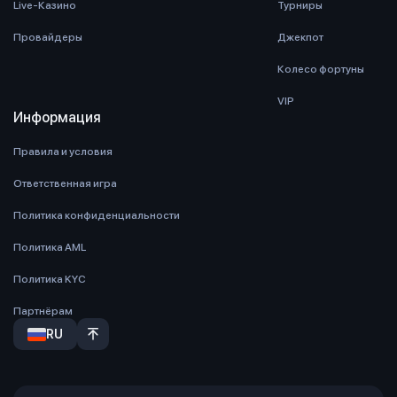
Live-Казино
Турниры
Провайдеры
Джекпот
Колесо фортуны
VIP
Информация
Правила и условия
Ответственная игра
Политика конфиденциальности
Политика AML
Политика KYC
Партнёрам
RU