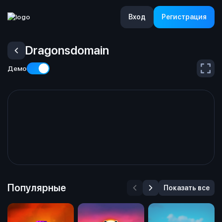
Вход
Регистрация
Dragonsdomain
Демо
Популярные
Показать все