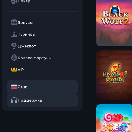
Покер
Бонусы
Турниры
Джекпот
Колесо фортуны
VIP
Язык
Поддержка