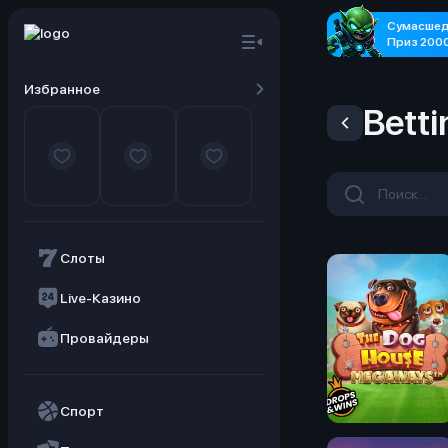
Сумасшед
Приз 200
Избранное
Betti
Слоты
Live-Казино
Провайдеры
Спорт