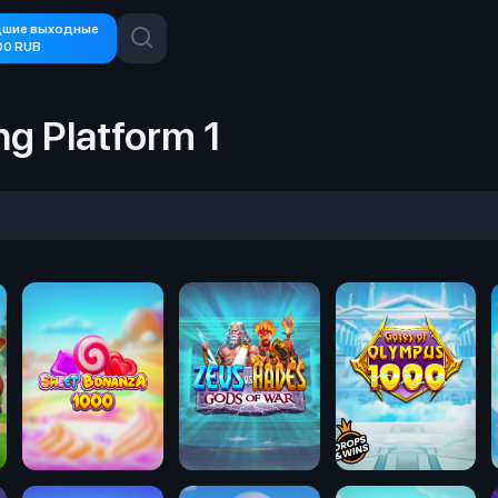
шие выходные
00 RUB
ng Platform 1