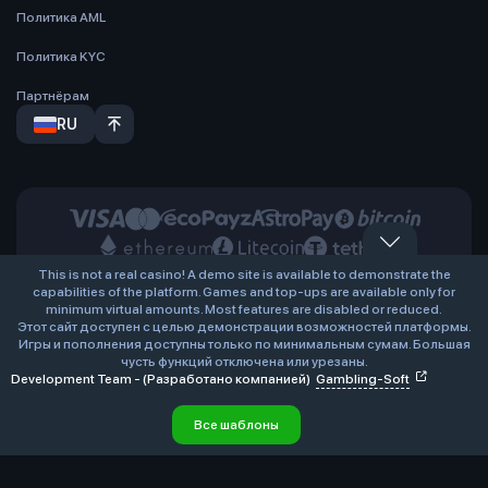
Политика AML
Политика KYC
Партнёрам
RU
This is not a real casino! A demo site is available to demonstrate the
capabilities of the platform. Games and top-ups are available only for
minimum virtual amounts. Most features are disabled or reduced.
2025 demo-stage.com | All rights Reserved
Этот сайт доступен с целью демонстрации возможностей платформы.
Игры и пополнения доступны только по минимальным сумам. Большая
чусть функций отключена или урезаны.
Development Team - (Разработано компанией)
Gambling-Soft
Все шаблоны
Меню
Спорт
Казино
Поиск